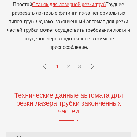
Только нужно выполнить вырезывание формы на
поверхности собрания трубки вагонетки металла. Он
к
и
имеет характеристики однородных спецификаций и
 и
партий, что очень подходит для использования станка
для лазерной резки готовых деталей труб.
з
1
2
3
Технические данные автомата для
резки лазера трубки законченных
частей