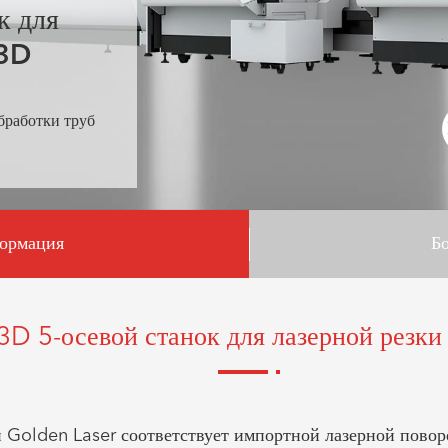
к для
-3D
бработки труб
ормация
Б
3D 5-осевой станок для лазерной резки
и Golden Laser соответствует импортной лазерной пово