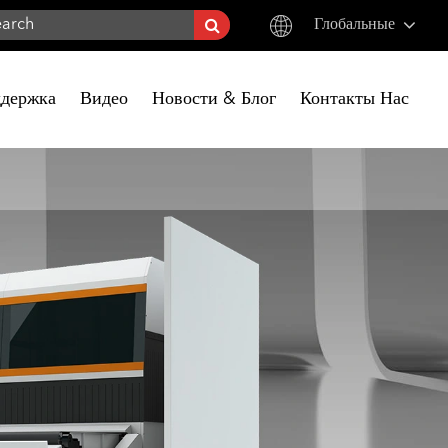
Глобальные
English
держка
Видео
Новости & Блог
Контакты Нас
한국어
français
Deutsch
Español
italiano
русский
português