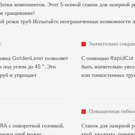
ботки компонентов. Этот 5-осевой станок для лазерной р
ное сращивание!
ой резки труб-
Испытайте неограниченные возможности ла
с
Значительно сокра
ловка GoldenLaser позволяет
С помощью RapidCut 
 под углом до 45 °. Это
быть значительно уве
труб и упрощает
или тонкостенных тру
Повышенная гибко
RA с поворотной головкой,
Станок для лазерной 
 резки труб может
труб, квадрата, прямо