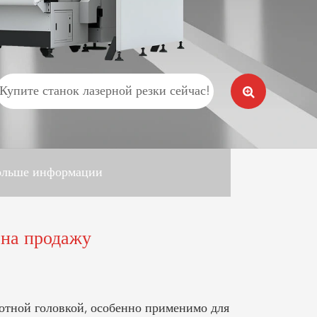
العربية
tiếng việt
Купите станок лазерной резки сейчас!
ольше информации
 на продажу
ротной головкой, особенно применимо для