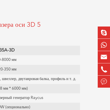
азера оси 3D 5
i35A-3D

0-8000 мм

20-350 мм
швеллер, двутавровая балка, профиль и т. д.

 8 мм * 6000 мм)
зерный генератор Raycus
W (опционально)