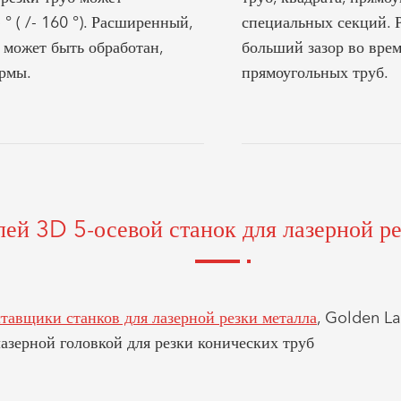
 ° ( /- 160 °). Расширенный,
специальных секций. 
 может быть обработан,
больший зазор во врем
ормы.
прямоугольных труб.
ей 3D 5-осевой станок для лазерной р
тавщики станков для лазерной резки металла
, Golden La
азерной головкой для резки конических труб