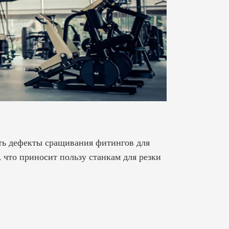
ить дефекты сращивания фитингов для
Через скошенн
 что приносит пользу станкам для резки
сваривать ав